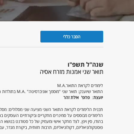
הסבר כללי
הסבר
כללי
שנה"ל תשפ"ו
תואר שני אמנות מזרח אסיה
לימודים לקראת התואר.M.A
התואר שיוענק: תואר שני "מוסמך אוניברסיטה" .M.A בתולדות האמנות במסלול אמנות ותרבות חזותית במזרח אסיה
יועצת
:
פרופ' אילת זהר
תכנית הלימודים לקראת התואר השני מציעה שני מסלולים: מסלול
הלימודים מבוססים על סמינרים מחקריים וביקורתיים העוסקים ב
בהודו, סין ויפן. לצד מחקר אישי ומעמיק של כל סטודנט בנושא הנב
פוסטקולוניאליזם, דקולוניאליזם, תרבות חזותית, ביקורת מגדר, עבו