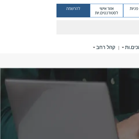
ניות
אזור אישי
להרשמה
לסטודנטים.יות
ים.ות
קהל רחב
|