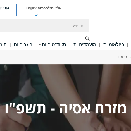
מערכת פ
אלפון
סגל
ספריות
English
חיפוש
בינלאומיות
מועמדים.ות
סטודנטים.ות
בוגרים.ות
תומכ
|
|
|
|
|
 - תשפ"ו
מזרח אסיה - תשפ"ו