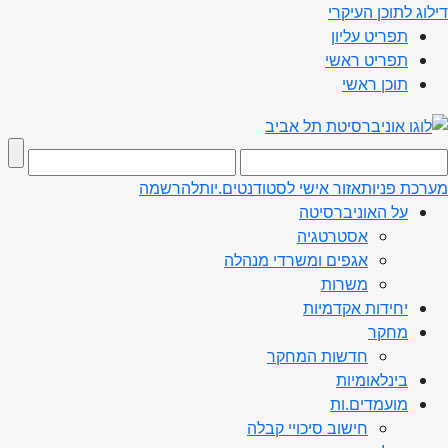
דילוג לתוכן העיקרי
תפריט עליון
תפריט ראשי
תוכן ראשי
מערכת פניות
אזור אישי לסטודנטים.יות
להרשמה
על האוניברסיטה
אסטרטגיה
אגפים ומשרדי מנהלה
משרות
יחידות אקדמיות
מחקר
חדשות המחקר
בינלאומיות
מועמדים.ות
חישוב סיכויי קבלה