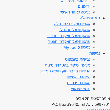
לוח שנת הלימודים
ידיעונים
כניסה לאזור האישי
סגל ומינהלה
אגפים ומשרדי מינהלה
ארגון הסגל המנהלי
ארגון הסגל האקדמי הבכיר
ארגון הסגל האקדמי הזוטר
כניסה ל-My Tau
נגישות
נגישות בקמפוס
מניעה וטיפול בהטרדה מינית
הנחיות בדבר חוק חופש המידע
הצהרת נגישות
הגנת הפרטיות
תנאי שימוש
אוניברסיטת תל אביב
P.O. Box 39040, Tel Aviv 6997801