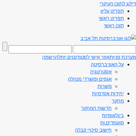
דילוג לתוכן העיקרי
תפריט עליון
תפריט ראשי
תוכן ראשי
מערכת פניות
אזור אישי לסטודנטים.יות
להרשמה
על האוניברסיטה
אסטרטגיה
אגפים ומשרדי מנהלה
משרות
יחידות אקדמיות
מחקר
חדשות המחקר
בינלאומיות
מועמדים.ות
חישוב סיכויי קבלה