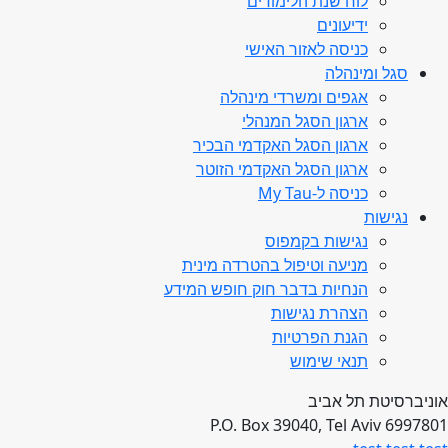
לוח שנת הלימודים
ידיעונים
כניסה לאזור האישי
סגל ומינהלה
אגפים ומשרדי מינהלה
ארגון הסגל המנהלי
ארגון הסגל האקדמי הבכיר
ארגון הסגל האקדמי הזוטר
כניסה ל-My Tau
נגישות
נגישות בקמפוס
מניעה וטיפול בהטרדה מינית
הנחיות בדבר חוק חופש המידע
הצהרת נגישות
הגנת הפרטיות
תנאי שימוש
אוניברסיטת תל אביב
P.O. Box 39040, Tel Aviv 6997801