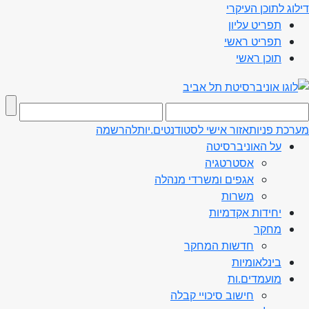
דילוג לתוכן העיקרי
תפריט עליון
תפריט ראשי
תוכן ראשי
מערכת פניות
אזור אישי לסטודנטים.יות
להרשמה
על האוניברסיטה
אסטרטגיה
אגפים ומשרדי מנהלה
משרות
יחידות אקדמיות
מחקר
חדשות המחקר
בינלאומיות
מועמדים.ות
חישוב סיכויי קבלה