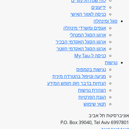
לוח שנת הלימודים
ידיעונים
כניסה לאזור האישי
סגל ומינהלה
אגפים ומשרדי מינהלה
ארגון הסגל המנהלי
ארגון הסגל האקדמי הבכיר
ארגון הסגל האקדמי הזוטר
כניסה ל-My Tau
נגישות
נגישות בקמפוס
מניעה וטיפול בהטרדה מינית
הנחיות בדבר חוק חופש המידע
הצהרת נגישות
הגנת הפרטיות
תנאי שימוש
אוניברסיטת תל אביב
P.O. Box 39040, Tel Aviv 6997801