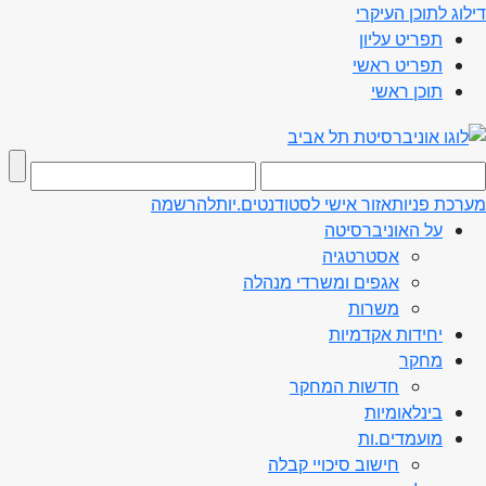
דילוג לתוכן העיקרי
תפריט עליון
תפריט ראשי
תוכן ראשי
מערכת פניות
אזור אישי לסטודנטים.יות
להרשמה
על האוניברסיטה
אסטרטגיה
אגפים ומשרדי מנהלה
משרות
יחידות אקדמיות
מחקר
חדשות המחקר
בינלאומיות
מועמדים.ות
חישוב סיכויי קבלה