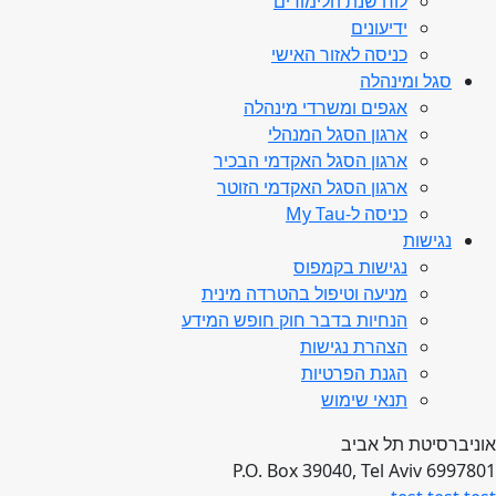
לוח שנת הלימודים
ידיעונים
כניסה לאזור האישי
סגל ומינהלה
אגפים ומשרדי מינהלה
ארגון הסגל המנהלי
ארגון הסגל האקדמי הבכיר
ארגון הסגל האקדמי הזוטר
כניסה ל-My Tau
נגישות
נגישות בקמפוס
מניעה וטיפול בהטרדה מינית
הנחיות בדבר חוק חופש המידע
הצהרת נגישות
הגנת הפרטיות
תנאי שימוש
אוניברסיטת תל אביב
P.O. Box 39040, Tel Aviv 6997801