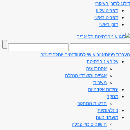
דילוג לתוכן העיקרי
תפריט עליון
תפריט ראשי
תוכן ראשי
מערכת פניות
אזור אישי לסטודנטים.יות
להרשמה
על האוניברסיטה
אסטרטגיה
אגפים ומשרדי מנהלה
משרות
יחידות אקדמיות
מחקר
חדשות המחקר
בינלאומיות
מועמדים.ות
חישוב סיכויי קבלה