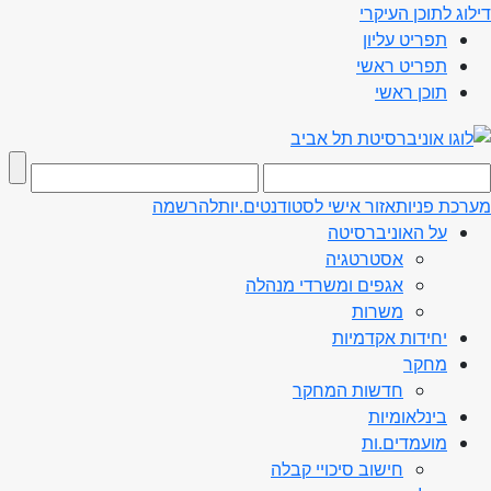
דילוג לתוכן העיקרי
תפריט עליון
תפריט ראשי
תוכן ראשי
מערכת פניות
אזור אישי לסטודנטים.יות
להרשמה
על האוניברסיטה
אסטרטגיה
אגפים ומשרדי מנהלה
משרות
יחידות אקדמיות
מחקר
חדשות המחקר
בינלאומיות
מועמדים.ות
חישוב סיכויי קבלה