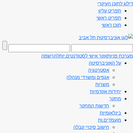
דילוג לתוכן העיקרי
תפריט עליון
תפריט ראשי
תוכן ראשי
מערכת פניות
אזור אישי לסטודנטים.יות
להרשמה
על האוניברסיטה
אסטרטגיה
אגפים ומשרדי מנהלה
משרות
יחידות אקדמיות
מחקר
חדשות המחקר
בינלאומיות
מועמדים.ות
חישוב סיכויי קבלה