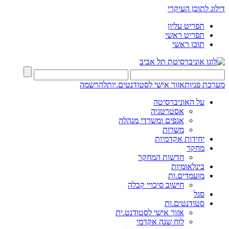
דילוג לתוכן העיקרי
תפריט עליון
תפריט ראשי
תוכן ראשי
מערכת פניות
אזור אישי לסטודנטים.יות
להרשמה
על האוניברסיטה
אסטרטגיה
אגפים ומשרדי מנהלה
משרות
יחידות אקדמיות
מחקר
חדשות המחקר
בינלאומיות
מועמדים.ות
חישוב סיכויי קבלה
סגל
סטודנטים.ות
אזור אישי לסטודנט.ית
לוח שנה אקדמי