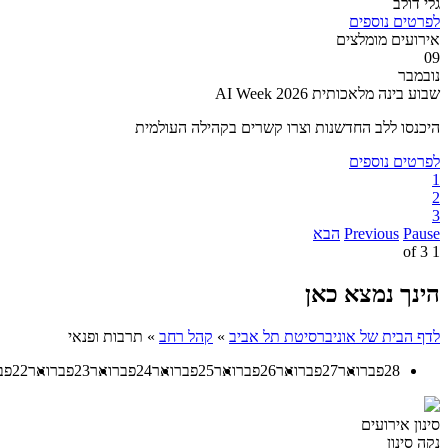
גלי דולב
לפרטים נוספים
אירועים מומלצים
09
נובמבר
שבוע בינה מלאכותית AI Week 2026
היכנסו ללב החדשנות וצרו קשרים בקהילה העולמית
לפרטים נוספים
1
2
3
Pause
Previous
הבא
3
of
1
הינך נמצא כאן
לדף הבית של אוניברסיטת תל אביב
»
קהל רחב
»
תרבות ופנאי
28
פברואר
27
פברואר
26
פברואר
25
פברואר
24
פברואר
23
פברואר
22
פב
סינון אירועים
נקה סינון