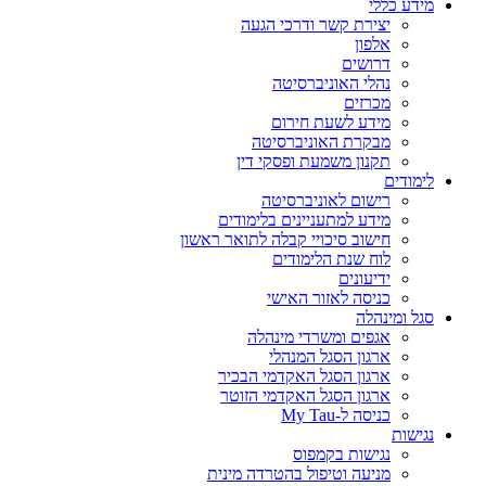
מידע כללי
יצירת קשר ודרכי הגעה
אלפון
דרושים
נהלי האוניברסיטה
מכרזים
מידע לשעת חירום
מבקרת האוניברסיטה
תקנון משמעת ופסקי דין
לימודים
רישום לאוניברסיטה
מידע למתעניינים בלימודים
חישוב סיכויי קבלה לתואר ראשון
לוח שנת הלימודים
ידיעונים
כניסה לאזור האישי
סגל ומינהלה
אגפים ומשרדי מינהלה
ארגון הסגל המנהלי
ארגון הסגל האקדמי הבכיר
ארגון הסגל האקדמי הזוטר
כניסה ל-My Tau
נגישות
נגישות בקמפוס
מניעה וטיפול בהטרדה מינית