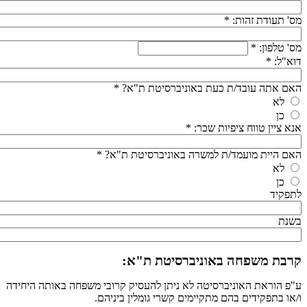
מס' תעודת זהות:
*
מס' טלפון:
*
דוא"ל:
*
האם אתה עובד/ת כעת באוניברסיטת ת"א?
*
לא
כן
אנא ציין טווח ציפיות שכר:
*
האם היית מועמד/ת למשרה באוניברסיטת ת"א?
*
לא
כן
לתפקיד
בשנת
קרבת משפחה באוניברסיטת ת"א:
ע"פ הוראת האוניברסיטה לא ניתן להעסיק קרובי משפחה באותה היחידה
ו/או בתפקידים בהם מתקיימים קשרי גומלין ביניהם.