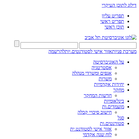
דילוג לתוכן העיקרי
תפריט עליון
תפריט ראשי
תוכן ראשי
מערכת פניות
אזור אישי לסטודנטים.יות
להרשמה
על האוניברסיטה
אסטרטגיה
אגפים ומשרדי מנהלה
משרות
יחידות אקדמיות
מחקר
חדשות המחקר
בינלאומיות
מועמדים.ות
חישוב סיכויי קבלה
סגל
סטודנטים.ות
אזור אישי לסטודנט.ית
לוח שנה אקדמי