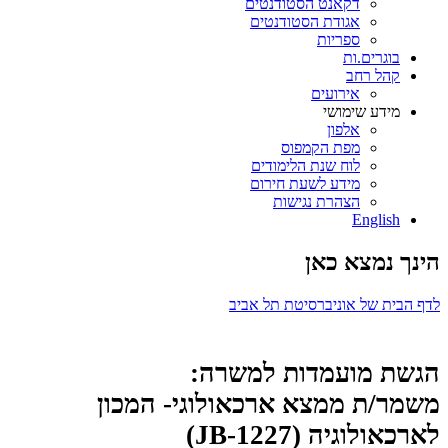
דקאנט הסטודנטים
אגודת הסטודנטים
ספריות
בוגרים.ות
קהל רחב
אירועים
מידע שימושי
אלפון
מפת הקמפוס
לוח שנת הלימודים
מידע לשעת חירום
הצהרת נגישות
English
הינך נמצא כאן
לדף הבית של אוניברסיטת תל אביב
הגשת מועמדות למשרה:
משמר/ת ממצא ארכאולוגי- המכון
לארכאולוגיה (JB-1227)